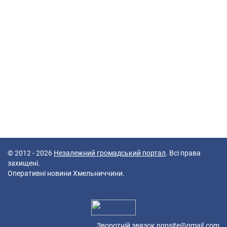
© 2012 - 2026
Незалежний громадський портал
. Всі права
захищені.
Оперативні новини Хмельниччини.
42 queries in 0,101 seconds.
Platform: Mobile.
Зворотній звязок
ngpsite@gmail.com