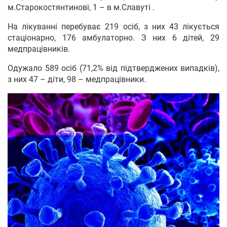
м.Старокостянтинові, 1 – в м.Славуті .
На лікуванні перебуває 219 осіб, з них 43 лікується
стаціонарно, 176 амбулаторно. З них 6 дітей, 29
медпрацівників.
Одужало 589 осіб (71,2% від підтверджених випадків),
з них 47 – діти, 98 – медпрацівники.