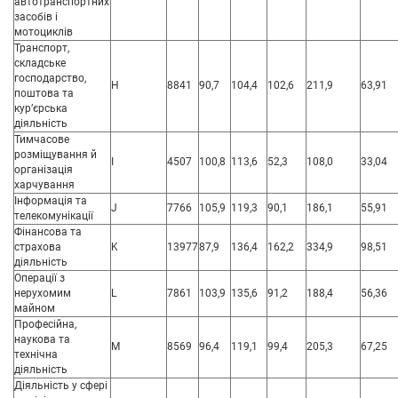
автотранспортних
засобів і
мотоциклів
Транспорт,
складське
господарство,
H
8841
90,7
104,4
102,6
211,9
63,91
поштова та
кур’єрська
діяльність
Тимчасове
розміщування й
I
4507
100,8
113,6
52,3
108,0
33,04
організація
харчування
Інформація та
J
7766
105,9
119,3
90,1
186,1
55,91
телекомунікації
Фінансова та
страхова
K
13977
87,9
136,4
162,2
334,9
98,51
діяльність
Операції з
нерухомим
L
7861
103,9
135,6
91,2
188,4
56,36
майном
Професійна,
наукова та
M
8569
96,4
119,1
99,4
205,3
67,25
технічна
діяльність
Діяльність у сфері