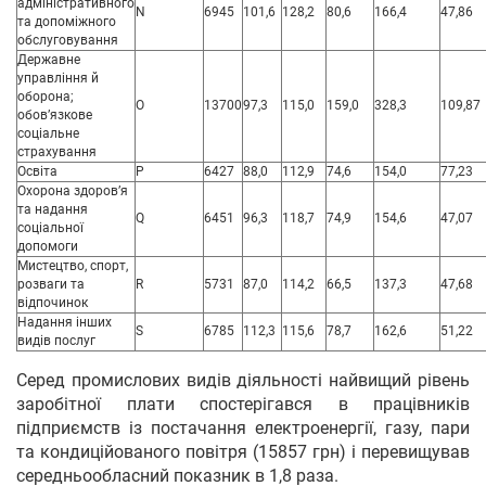
адміністративного
N
6945
101,6
128,2
80,6
166,4
47,86
та допоміжного
обслуговування
Державне
управління й
оборона;
O
13700
97,3
115,0
159,0
328,3
109,87
обов’язкове
соціальне
страхування
Освіта
P
6427
88,0
112,9
74,6
154,0
77,23
Охорона здоров’я
та надання
Q
6451
96,3
118,7
74,9
154,6
47,07
соціальної
допомоги
Мистецтво, спорт,
розваги та
R
5731
87,0
114,2
66,5
137,3
47,68
відпочинок
Надання інших
S
6785
112,3
115,6
78,7
162,6
51,22
видів послуг
Серед промислових видів діяльності найвищий рівень
заробітної плати спостерігався в працівників
підприємств із постачання електроенергії, газу, пари
та кондиційованого повітря (15857 грн) і перевищував
середньообласний показник в 1,8 раза.