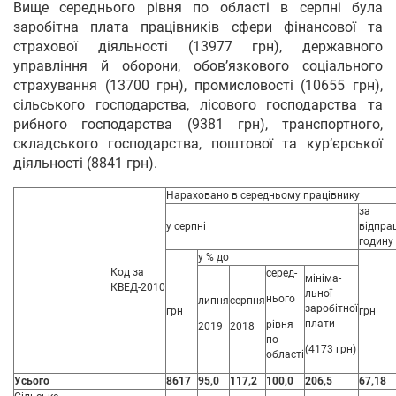
Вище середнього рівня по області в серпні була
заробітна плата працівників сфери фінансової та
страхової діяльності (13977 грн), державного
управління й оборони, обов’язкового соціального
страхування (13700 грн), промисловості (10655 грн),
сільського господарства, лісового господарства та
рибного господарства (9381 грн), транспортного,
складського господарства, поштової та кур’єрської
діяльності (8841 грн).
Нараховано в середньому працівнику
за
у серпні
відпра
годину
у % до
Код за
серед-
мініма-
КВЕД-2010
льної
нього
липня
серпня
заробітної
грн
грн
плати
рівня
2019
2018
по
(4173 грн)
області
Усього
8617
95,0
117,2
100,0
206,5
67,18