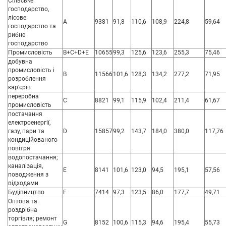
Сільське
господарство,
лісове
A
9381
91,8
110,6
108,9
224,8
59,64
господарство та
рибне
господарство
Промисловість
B+C+D+E
10655
99,3
125,6
123,6
255,3
75,46
добувна
промисловість і
B
11566
101,6
128,3
134,2
277,2
71,95
розроблення
кар’єрів
переробна
C
8821
99,1
115,9
102,4
211,4
61,67
промисловість
постачання
електроенергії,
газу, пари та
D
15857
99,2
143,7
184,0
380,0
117,76
кондиційованого
повітря
водопостачання;
каналізація,
E
8141
101,6
123,0
94,5
195,1
57,56
поводження з
відходами
Будівництво
F
7414
97,3
123,5
86,0
177,7
49,71
Оптова та
роздрібна
торгівля; ремонт
G
8152
100,6
115,3
94,6
195,4
55,73