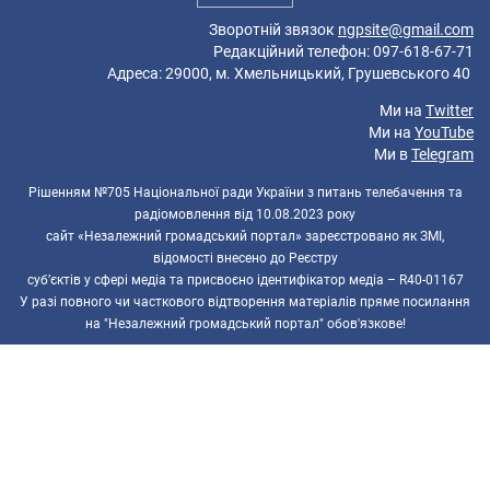
Зворотній звязок
ngpsite@gmail.com
Редакційний телефон: 097-618-67-71
Адреса: 29000, м. Хмельницький, Грушевського 40
Ми на
Twitter
Ми на
YouTube
Ми в
Telegram
Рішенням №705 Національної ради України з питань телебачення та
радіомовлення від 10.08.2023 року
сайт «Незалежний громадський портал» зареєстровано як ЗМІ,
відомості внесено до Реєстру
суб’єктів у сфері медіа та присвоєно ідентифікатор медіа – R40-01167
У разі повного чи часткового відтворення матеріалів пряме посилання
на "Незалежний громадський портал" обов'язкове!