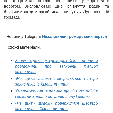
нашої громади поклав своє життя у боротьбі з
ворогом. Висловлюємо щирі співчуття родині та
близьким людям загиблих» – пишуть у Дунаєвецькій
громаді.
Новини у Telegram
Незалежний громадський портал
Схожі матеріали:
Знову втрати: у громадах Хмельниччини
повідомили про загибель п’ятьох
захисників
«На щиті» додому повертаються п’ятеро
захисників із Хмельниччини
Хмельниччина втратила ще п’ятьох воїнів:
громади віддали останню шану Героям
«На щиті» додому повернулися шестеро
захисників з Хмельниччини