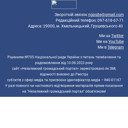
Зворотній звязок
ngpsite@gmail.com
Редакційний телефон: 097-618-67-71
Адреса: 29000, м. Хмельницький, Грушевського 40
Ми на
Twitter
Ми на
YouTube
Ми в
Telegram
Рішенням №705 Національної ради України з питань телебачення та
радіомовлення від 10.08.2023 року
сайт «Незалежний громадський портал» зареєстровано як ЗМІ,
відомості внесено до Реєстру
суб’єктів у сфері медіа та присвоєно ідентифікатор медіа – R40-01167
У разі повного чи часткового відтворення матеріалів пряме посилання
на "Незалежний громадський портал" обов'язкове!