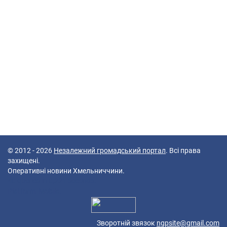
© 2012 - 2026
Незалежний громадський портал
. Всі права
захищені.
Оперативні новини Хмельниччини.
40 queries in 0,221 seconds.
Platform: Mobile.
Зворотній звязок
ngpsite@gmail.com