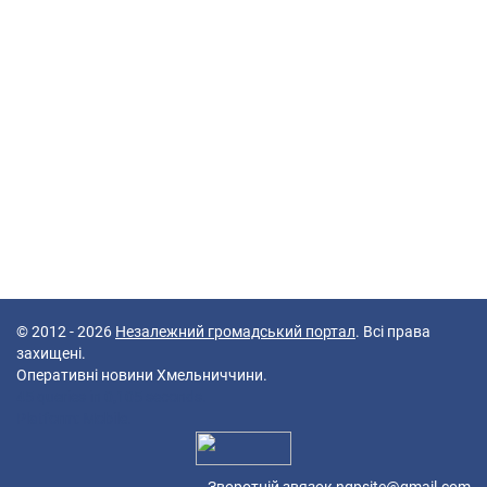
© 2012 - 2026
Незалежний громадський портал
. Всі права
захищені.
Оперативні новини Хмельниччини.
45 queries in 0,105 seconds.
Platform: Mobile.
Зворотній звязок
ngpsite@gmail.com