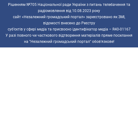
Рішенням №705 Національної ради України з питань телебачення та
радіомовлення від 10.08.2023 року
сайт «Незалежний громадський портал» зареєстровано як ЗМІ,
відомості внесено до Реєстру
суб’єктів у сфері медіа та присвоєно ідентифікатор медіа – R40-01167
У разі повного чи часткового відтворення матеріалів пряме посилання
на "Незалежний громадський портал" обов'язкове!