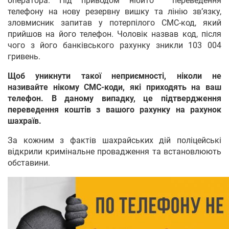
оператора. Під приводом нібито переведення
телефону на нову резервну вишку та лінію зв’язку,
зловмисник запитав у потерпілого СМС-код, який
прийшов на його телефон. Чоловік назвав код, після
чого з його банківського рахунку зникли 103 004
гривень.
Щоб уникнути такої неприємності, ніколи не
називайте нікому СМС-коди, які приходять на ваш
телефон. В даному випадку, це підтвердження
переведення коштів з вашого рахунку на рахунок
шахраїв.
За кожним з фактів шахрайських дій поліцейські
відкрили кримінальне провадження та встановлюють
обставини.