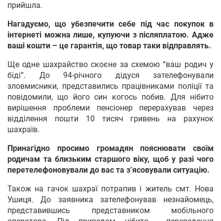
прийшла.
Нагадуємо, що убезпечити себе під час покупок в
інтернеті можна лише, купуючи з післяплатою. Адже
ваші кошти – це гарантія, що товар таки відправлять.
Ще одне шахрайство скоєне за схемою “ваш родич у
біді”. До 94-річного дідуся зателефонували
зловмисники, представились працівниками поліції та
повідомили, що його син когось побив. Для нібито
вирішення проблеми пенсіонер перерахував через
відділення пошти 10 тисяч гривень на рахунок
шахраїв.
Принагідно просимо громадян пояснювати своїм
родичам та близьким старшого віку, щоб у разі чого
перетелефоновували до вас та з’ясовували ситуацію.
Також на гачок шахраї потрапив і житель смт. Нова
Ушиця. До заявника зателефонував незнайомець,
представившись представником мобільного