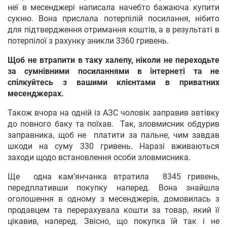
неї в месенджері написала начебто бажаюча купити
сукню. Вона прислала потерпілій посилання, нібито
для підтвердження отримання коштів, а в результаті в
потерпілої з рахунку зникли 3360 гривень.
Щоб не втрапити в таку халепу, ніколи не переходьте
за сумнівними посиланнями в інтернеті та не
спілкуйтесь з вашими клієнтами в приватних
месенджерах.
Також вчора на одній із АЗС чоловік заправив автівку
до повного баку та поїхав. Так, зловмисник обдурив
заправника, щоб не платити за пальне, чим завдав
шкоди на суму 330 гривень. Наразі вживаються
заходи щодо встановлення особи зловмисника.
Ще одна кам’янчанка втратила 8345 гривень,
передплативши покупку наперед. Вона знайшла
оголошення в одному з месенджерів, домовилась з
продавцем та перерахувала кошти за товар, який її
цікавив, наперед. Звісно, що покупка їй так і не