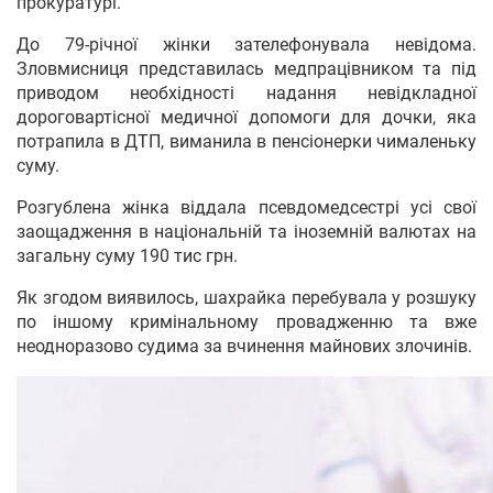
прокуратурі.
До 79-річної жінки зателефонувала невідома.
Зловмисниця представилась медпрацівником та під
приводом необхідності надання невідкладної
дороговартісної медичної допомоги для дочки, яка
потрапила в ДТП, виманила в пенсіонерки чималеньку
суму.
Розгублена жінка віддала псевдомедсестрі усі свої
заощадження в національній та іноземній валютах на
загальну суму 190 тис грн.
Як згодом виявилось, шахрайка перебувала у розшуку
по іншому кримінальному провадженню та вже
неодноразово судима за вчинення майнових злочинів.