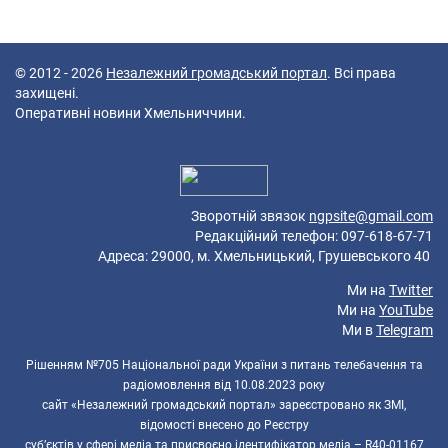
© 2012 - 2026
Незалежний громадський портал
. Всі права
захищені.
Оперативні новини Хмельниччини.
42 queries in 0,195 seconds.
Platform: Mobile.
Зворотній звязок
ngpsite@gmail.com
Редакційний телефон: 097-618-67-71
Адреса: 29000, м. Хмельницький, Грушевського 40
Ми на
Twitter
Ми на
YouTube
Ми в
Telegram
Рішенням №705 Національної ради України з питань телебачення та
радіомовлення від 10.08.2023 року
сайт «Незалежний громадський портал» зареєстровано як ЗМІ,
відомості внесено до Реєстру
суб’єктів у сфері медіа та присвоєно ідентифікатор медіа – R40-01167