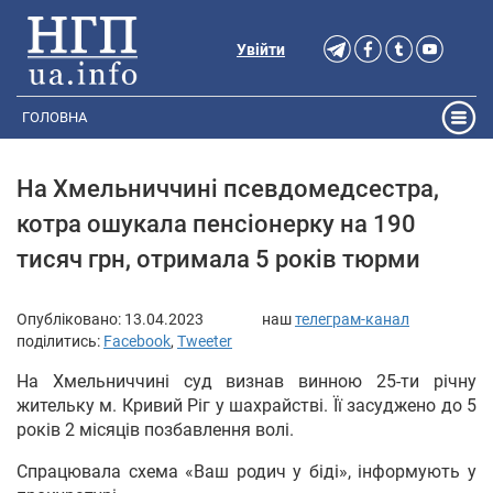
Увійти
ГОЛОВНА
На Хмельниччині псевдомедсестра,
котра ошукала пенсіонерку на 190
тисяч грн, отримала 5 років тюрми
Опубліковано:
13.04.2023
наш
телеграм-канал
поділитись:
Facebook
,
Tweeter
На Хмельниччині суд визнав винною 25-ти річну
жительку м. Кривий Ріг у шахрайстві. Її засуджено до 5
років 2 місяців позбавлення волі.
Спрацювала схема «Ваш родич у біді», інформують у