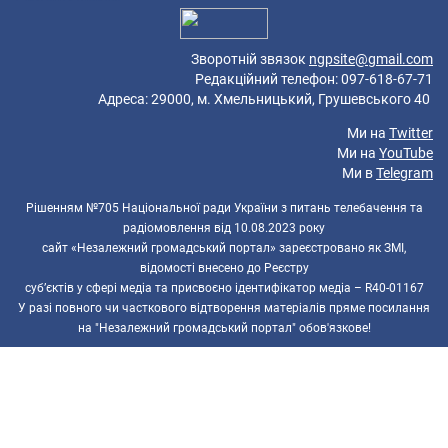
Зворотній звязок
ngpsite@gmail.com
Редакційний телефон: 097-618-67-71
Адреса: 29000, м. Хмельницький, Грушевського 40
Ми на
Twitter
Ми на
YouTube
Ми в
Telegram
Рішенням №705 Національної ради України з питань телебачення та
радіомовлення від 10.08.2023 року
сайт «Незалежний громадський портал» зареєстровано як ЗМІ,
відомості внесено до Реєстру
суб’єктів у сфері медіа та присвоєно ідентифікатор медіа – R40-01167
У разі повного чи часткового відтворення матеріалів пряме посилання
на "Незалежний громадський портал" обов'язкове!