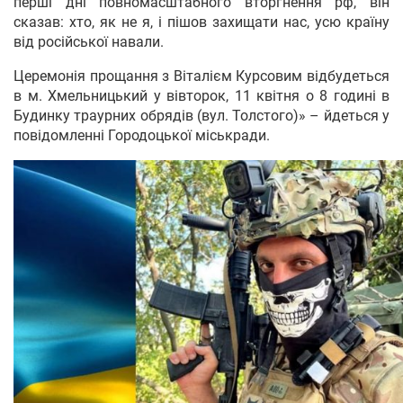
перші дні повномасштабного вторгнення рф, він
сказав: хто, як не я, і пішов захищати нас, усю країну
від російської навали.
Церемонія прощання з Віталієм Курсовим відбудеться
в м. Хмельницький у вівторок, 11 квітня о 8 годині в
Будинку траурних обрядів (вул. Толстого)» – йдеться у
повідомленні Городоцької міськради.