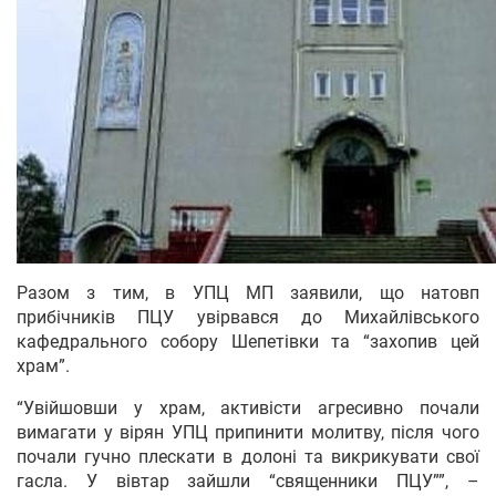
Разом з тим, в УПЦ МП заявили, що натовп
прибічників ПЦУ увірвався до Михайлівського
кафедрального собору Шепетівки та “захопив цей
храм”.
“Увійшовши у храм, активісти агресивно почали
вимагати у вірян УПЦ припинити молитву, після чого
почали гучно плескати в долоні та викрикувати свої
гасла. У вівтар зайшли “священники ПЦУ””, –