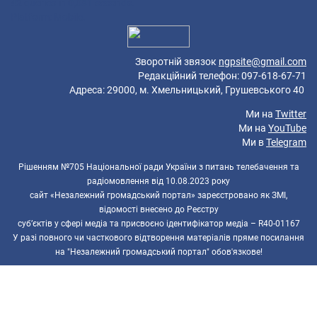
42 queries in 0,081 seconds.
Platform: Mobile.
Зворотній звязок
ngpsite@gmail.com
Редакційний телефон: 097-618-67-71
Адреса: 29000, м. Хмельницький, Грушевського 40
Ми на
Twitter
Ми на
YouTube
Ми в
Telegram
Рішенням №705 Національної ради України з питань телебачення та
радіомовлення від 10.08.2023 року
сайт «Незалежний громадський портал» зареєстровано як ЗМІ,
відомості внесено до Реєстру
суб’єктів у сфері медіа та присвоєно ідентифікатор медіа – R40-01167
У разі повного чи часткового відтворення матеріалів пряме посилання
на "Незалежний громадський портал" обов'язкове!