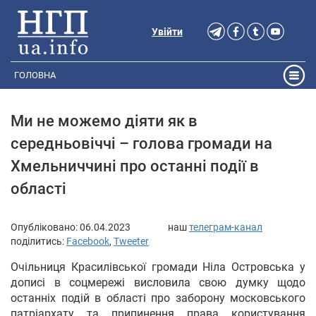
Увійти
ГОЛОВНА
Ми не можемо діяти як в
середньовіччі – голова громади на
Хмельниччині про останні події в
області
Опубліковано:
06.04.2023
наш
телеграм-канал
поділитись:
Facebook
,
Tweeter
Очільниця Красилівської громади Ніла Островська у
дописі в соцмережі висловила свою думку щодо
останніх подій в області про заборону московського
патріархату та припинення права користування