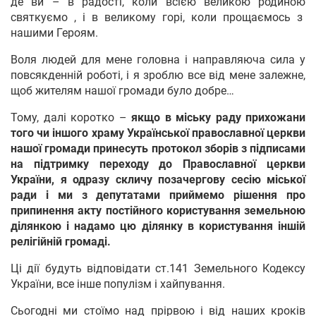
де ви – в радості, коли всією великою родиною
святкуємо , і в великому горі, коли прощаємось з
нашими Героям.
Воля людей для мене головна і направляюча сила у
повсякденній роботі, і я зроблю все від мене залежне,
щоб жителям нашої громади було добре…
Тому, далі коротко –
якщо в міську раду прихожани
того чи іншого храму Української православної церкви
нашої громади принесуть протокол зборів з підписами
на підтримку переходу до Православної церкви
України, я одразу скличу позачергову сесію міської
ради і ми з депутатами приймемо рішення про
припинення акту постійного користування земельною
ділянкою і надамо цю ділянку в користування іншій
релігійній громаді.
Ці дії будуть відповідати ст.141 Земельного Кодексу
України, все інше популізм і хайпування.
Сьогодні ми стоїмо над прірвою і від наших кроків