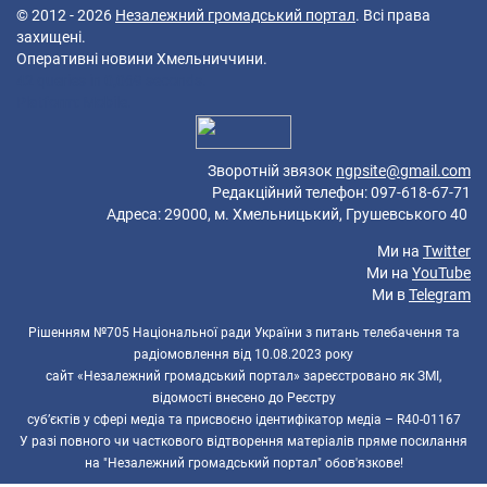
© 2012 - 2026
Незалежний громадський портал
. Всі права
захищені.
Оперативні новини Хмельниччини.
42 queries in 0,069 seconds.
Platform: Mobile.
Зворотній звязок
ngpsite@gmail.com
Редакційний телефон: 097-618-67-71
Адреса: 29000, м. Хмельницький, Грушевського 40
Ми на
Twitter
Ми на
YouTube
Ми в
Telegram
Рішенням №705 Національної ради України з питань телебачення та
радіомовлення від 10.08.2023 року
сайт «Незалежний громадський портал» зареєстровано як ЗМІ,
відомості внесено до Реєстру
суб’єктів у сфері медіа та присвоєно ідентифікатор медіа – R40-01167
У разі повного чи часткового відтворення матеріалів пряме посилання
на "Незалежний громадський портал" обов'язкове!