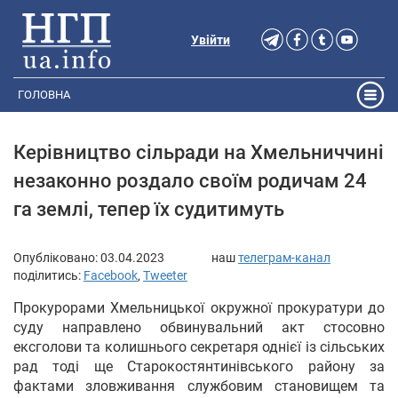
Увійти
ГОЛОВНА
Керівництво сільради на Хмельниччині
незаконно роздало своїм родичам 24
га землі, тепер їх судитимуть
Опубліковано:
03.04.2023
наш
телеграм-канал
поділитись:
Facebook
,
Tweeter
Прокурорами Хмельницької окружної прокуратури до
суду направлено обвинувальний акт стосовно
ексголови та колишнього секретаря однієї із сільських
рад тоді ще Старокостянтинівського району за
фактами зловживання службовим становищем та