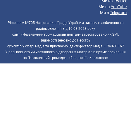
Ми на
Twitter
Ми на
YouTube
Ми в
Telegram
Рішенням №705 Національної ради України з питань телебачення та
радіомовлення від 10.08.2023 року
сайт «Незалежний громадський портал» зареєстровано як ЗМІ,
відомості внесено до Реєстру
суб’єктів у сфері медіа та присвоєно ідентифікатор медіа – R40-01167
У разі повного чи часткового відтворення матеріалів пряме посилання
на "Незалежний громадський портал" обов'язкове!