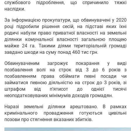
службового підроблення, що спричинило тяжкі
наслідки.
За інформацією прокупатури, що обвинувачені у 2020
році підробили рішення сесій, на підставі яких їхні
родичі набули право приватної власності на земельні
ділянки комунальної власності загальною площею
майже 24 га. Такими діями територіальній громаді
завдано шкоди на суму понад 460 тис грн.
Обвинуваченим загрожує покарання у виді
позбавлення волі на строк від 3 до 6 років з
позбавленням права обіймати певні посади чи
займатися певною діяльністю на строк до 3 років, зі
штрафом від п’ятисот до однієї тисячі
неоподатковуваних мінімумів доходів громадян.
Наразі земельні ділянки арештовано. В рамках
кримінального провадження готуються цивільні
позови про стягнення вказаних збитків.