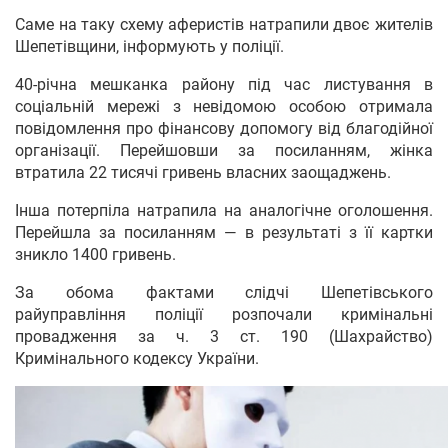
Саме на таку схему аферистів натрапили двоє жителів
Шепетівщини, інформують у поліції.
40-річна мешканка району під час листування в
соціальній мережі з невідомою особою отримала
повідомлення про фінансову допомогу від благодійної
організації. Перейшовши за посиланням, жінка
втратила 22 тисячі гривень власних заощаджень.
Інша потерпіла натрапила на аналогічне оголошення.
Перейшла за посиланням — в результаті з її картки
зникло 1400 гривень.
За обома фактами слідчі Шепетівського
райуправління поліції розпочали кримінальні
провадження за ч. 3 ст. 190 (Шахрайство)
Кримінального кодексу України.