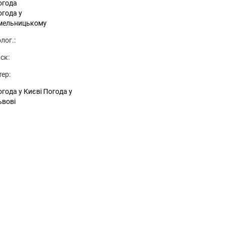
огода
огода у
мельницькому
лог.:
ск:
тер:
года у Києві
Погода у
ьвові