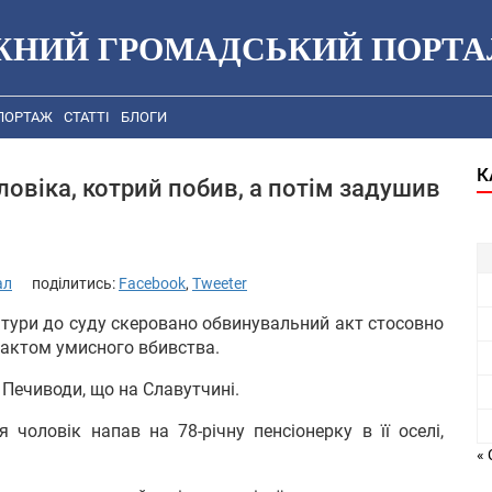
ЖНИЙ ГРОМАДСЬКИЙ ПОРТА
ПОРТАЖ
СТАТТІ
БЛОГИ
К
овіка, котрий побив, а потім задушив
ал
поділитись:
Facebook
,
Tweeter
тури до суду скеровано обвинувальний акт стосовно
фактом умисного вбивства.
 Печиводи, що на Славутчині.
 чоловік напав на 78-річну пенсіонерку в її оселі,
« 