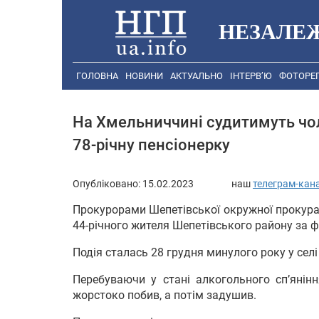
НЕЗАЛЕ
ГОЛОВНА
НОВИНИ
АКТУАЛЬНО
ІНТЕРВ’Ю
ФОТОРЕ
На Хмельниччині судитимуть чол
78-річну пенсіонерку
Опубліковано:
15.02.2023
наш
телеграм-кан
Прокурорами Шепетівської окружної прокура
44-річного жителя Шепетівського району за 
Подія сталась 28 грудня минулого року у селі
Перебуваючи у стані алкогольного сп’яніння
жорстоко побив, а потім задушив.