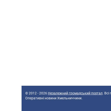
© 2012 - 2026
Незалежний громадський портал
. Всі
Оперативні новини Хмельниччини.
42 queries in 0,217 seconds.
Platform: Desktop.