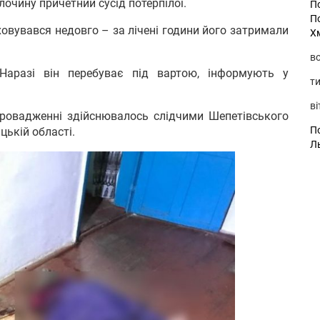
очину причетний сусід потерпілої.
П
П
ховувався недовго – за лічені години його затримали
Х
во
Наразі він перебуває під вартою, інформують у
ти
ві
ровадженні здійснювалось слідчими Шепетівського
По
цькій області.
Л