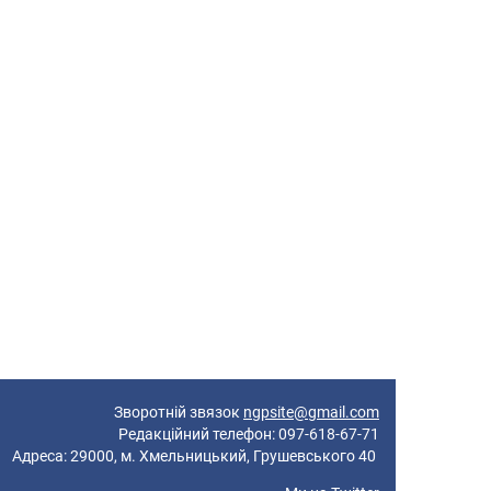
Зворотній звязок
ngpsite@gmail.com
Редакційний телефон: 097-618-67-71
реса: 29000, м. Хмельницький, Грушевського 40