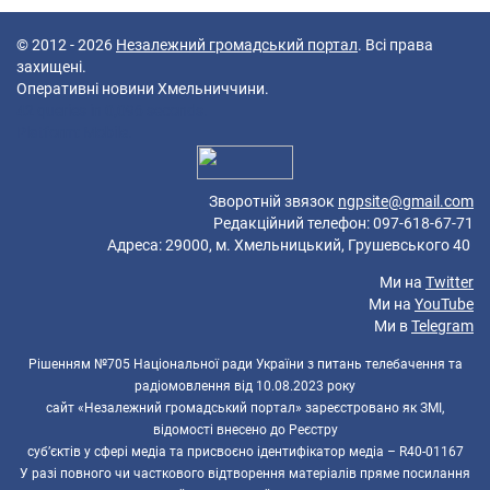
© 2012 - 2026
Незалежний громадський портал
. Всі права
захищені.
Оперативні новини Хмельниччини.
42 queries in 0,096 seconds.
Platform: Mobile.
Зворотній звязок
ngpsite@gmail.com
Редакційний телефон: 097-618-67-71
Адреса: 29000, м. Хмельницький, Грушевського 40
Ми на
Twitter
Ми на
YouTube
Ми в
Telegram
Рішенням №705 Національної ради України з питань телебачення та
радіомовлення від 10.08.2023 року
сайт «Незалежний громадський портал» зареєстровано як ЗМІ,
відомості внесено до Реєстру
суб’єктів у сфері медіа та присвоєно ідентифікатор медіа – R40-01167
У разі повного чи часткового відтворення матеріалів пряме посилання