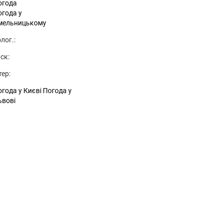
огода
огода у
мельницькому
лог.:
ск:
тер:
года у Києві
Погода у
ьвові