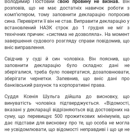
Володимир Постовий с
вою провину не визнав.
Він
розповів, що не має достатніх навичок роботи з
комп’ютером, тому заповнити декларацію попросив
сина. Перевіряти її він не став. Виправити декларацію у
встановлений НАЗК строк до 1 грудня не міг з
технічних причин: «система не дозволяла». На момент
завершення судового розгляду справи повідомив, що
вніс виправлення.
Свідчив у суді й син чоловіка. Він пояснив, що
заповнити декларацію було складно: дані не
зберігалися, треба було повертатися, дозаповнювати,
зберігати чернетки. Запевнив, що вніс дані про
банківський рахунок та корпоративні права.
Суддя Ксенія Шульга дійшла до висновку, що
винуватість чоловіка підтверджується. «Відомості,
вказані у декларації відрізняються від достовірних на
суму, що перевищує 500 прожиткових мінімумів, що
дає підстави для висновку про те, що особа не могла
не усвідомлювати, що відомості неправдиві і що це не