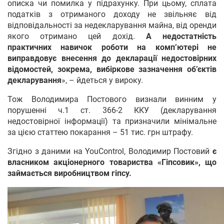
описка чи помилка у підрахунку. При цьому, сплата
податків з отриманого доходу не звільняє від
відповідальності за недекларування майна, від оренди
якого отримано цей дохід.
А недостатність
практичних навичок роботи на комп’ютері не
виправдовує внесення до декларації недостовірних
відомостей, зокрема, вибіркове зазначення об’єктів
декларування
», – йдеться у вироку.
Тож Володимира Постового визнали винним у
порушенні ч.1 ст. 366-2 ККУ (декларування
недостовірної інформації) та призначили мінімальне
за цією статтею покарання – 51 тис. грн штрафу.
Згідно з даними на YouControl, Володимир Постовий
є
власником акціонерного товариства «Гіпсовик», що
займається виробництвом гіпсу.