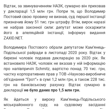
Відтак, за звинуваченням НАЗК, сумарно він приховав
у декларації 1,5 млн грн. Попри те, що Володимир
Постовий свою провину не визнав, суд першої інстанції
призначив йому 51 тис. грн штрафу. Втім, вирок наразі
не набрав законної сили: депутат може оскаржити
його в апеляційній інстанції, інформує видання
ZAXID.NET.
Володимира Постового обрали депутатом Кам’янець-
Подільської райради в листопаді 2020 року. Відтак у
березні чоловік подавав декларацію за 2020 рік. Як
встановило НАЗК, чоловік не вказав у ній інформацію
про напівпричіп Schmitz, вартістю понад 70 тис. грн,
частку корпоративних прав у ТОВ «Науково-виробниче
об’єднання “Грот”» в сумі 1,2 млн грн, а також 228 тис.
грн на банківському рахунку. Відтак сумарно в
декларації
не було даних про 1,5 млн грн.
Як йдеться у вироку Кам’янець-Подільського
міськрайонного суду, на судовому засіданні