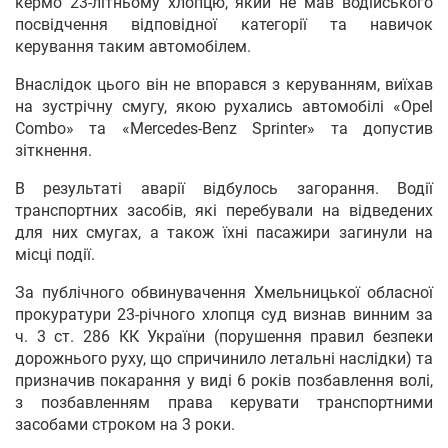
кермо 23-літньому хлопцю, який не мав водійського
посвідчення відповідної категорії та навичок
керування таким автомобілем.
Внаслідок цього він не впорався з керуванням, виїхав
на зустрічну смугу, якою рухались автомобілі «Opel
Combo» та «Mercedes-Benz Sprinter» та допустив
зіткнення.
В результаті аварії відбулось загорання. Водії
транспортних засобів, які перебували на відведених
для них смугах, а також їхні пасажири загинули на
місці події.
За публічного обвинувачення Хмельницької обласної
прокуратури 23-річного хлопця суд визнав винним за
ч. 3 ст. 286 КК України (порушення правил безпеки
дорожнього руху, що спричинило летальні наслідки) та
призначив покарання у виді 6 років позбавлення волі,
з позбавленням права керувати транспортними
засобами строком на 3 роки.