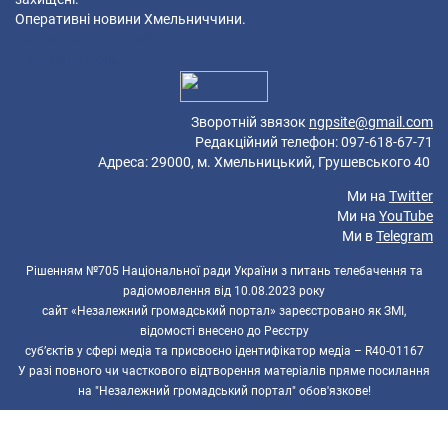
Оперативні новини Хмельниччини.
42 queries in 0,068 seconds.
Platform: Mobile.
Зворотній звязок
ngpsite@gmail.com
Редакційний телефон: 097-618-67-71
Адреса: 29000, м. Хмельницький, Грушевського 40
Ми на
Twitter
Ми на
YouTube
Ми в
Telegram
Рішенням №705 Національної ради України з питань телебачення та
радіомовлення від 10.08.2023 року
сайт «Незалежний громадський портал» зареєстровано як ЗМІ,
відомості внесено до Реєстру
суб’єктів у сфері медіа та присвоєно ідентифікатор медіа – R40-01167
У разі повного чи часткового відтворення матеріалів пряме посилання
на "Незалежний громадський портал" обов'язкове!