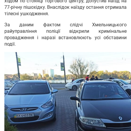
ходом по стоянці торгового центру, допустив наїзд на
77-річну пішохідку. Внаслідок наїзду остання отримала
тілесні ушкодження.
За даним фактом слідчі Хмельницького
райуправління поліції відкрили кримінальне
провадження і наразі встановлюють усі обставини
події.