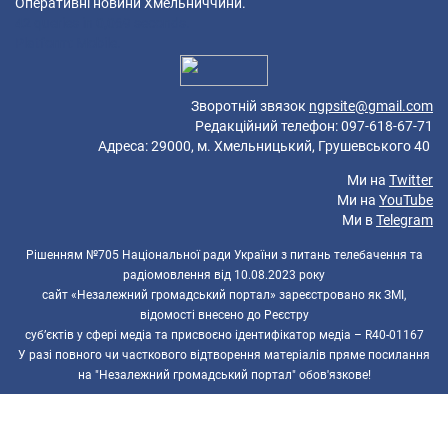
Оперативні новини Хмельниччини.
42 queries in 0,069 seconds.
Platform: Mobile.
Зворотній звязок
ngpsite@gmail.com
Редакційний телефон: 097-618-67-71
Адреса: 29000, м. Хмельницький, Грушевського 40
Ми на
Twitter
Ми на
YouTube
Ми в
Telegram
Рішенням №705 Національної ради України з питань телебачення та
радіомовлення від 10.08.2023 року
сайт «Незалежний громадський портал» зареєстровано як ЗМІ,
відомості внесено до Реєстру
суб’єктів у сфері медіа та присвоєно ідентифікатор медіа – R40-01167
У разі повного чи часткового відтворення матеріалів пряме посилання
на "Незалежний громадський портал" обов'язкове!