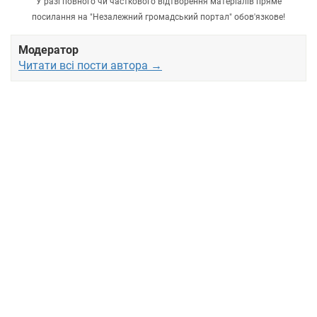
У разі повного чи часткового відтворення матеріалів пряме
посилання на "Незалежний громадський портал" обов'язкове!
Модератор
Читати всі пости автора →